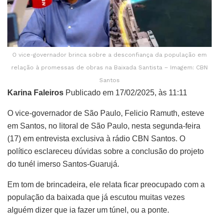
O vice-governador brinca sobre a desconfiança da população em
relação à promessas de obras na Baixada Santista – Imagem: CBN
Santos
Karina Faleiros
Publicado em 17/02/2025, às 11:11
O vice-governador de São Paulo, Felicio Ramuth, esteve
em Santos, no litoral de São Paulo, nesta segunda-feira
(17) em entrevista exclusiva à rádio CBN Santos. O
político esclareceu dúvidas sobre a conclusão do projeto
do tunél imerso Santos-Guarujá.
Em tom de brincadeira, ele relata ficar preocupado com a
população da baixada que já escutou muitas vezes
alguém dizer que ia fazer um túnel, ou a ponte.