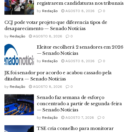
registrarem candidaturas nos tribunais
by
Redação
AGOSTO 8, 2026
0
CCJ pode votar projeto que diferencia tipos de
desaparecimento — Senado Notícias
by
Redação
AGOSTO 8, 2026
0
Eleitor escolherá 2 senadores em 2026
— Senado Notícias
by
Redação
AGOSTO 8, 2026
0
JK foi senador por acordo e acabou cassado pela
ditadura — Senado Notícias
by
Redação
AGOSTO 8, 2026
0
Senado faz semana de esforço
concentrado a partir de segunda-feira
— Senado Notícias
by
Redação
AGOSTO 7, 2026
0
TSE cria conselho para monitorar