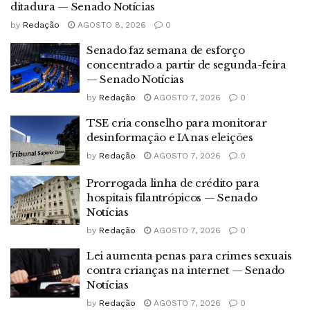
ditadura — Senado Notícias
by
Redação
AGOSTO 8, 2026
0
Senado faz semana de esforço
concentrado a partir de segunda-feira
— Senado Notícias
by
Redação
AGOSTO 7, 2026
0
TSE cria conselho para monitorar
desinformação e IA nas eleições
by
Redação
AGOSTO 7, 2026
0
Prorrogada linha de crédito para
hospitais filantrópicos — Senado
Notícias
by
Redação
AGOSTO 7, 2026
0
Lei aumenta penas para crimes sexuais
contra crianças na internet — Senado
Notícias
by
Redação
AGOSTO 7, 2026
0