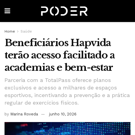
Home
Saúde
Beneficiários Hapvida
terão acesso facilitado a
academias e bem-estar
Parceria com a TotalPass oferece planos
exclusivos e acesso a milhares de espaços
esportivos, incentivando a prevenção e a prática
regular de exercícios físicos.
by
Marina Roveda
junho 10, 2026