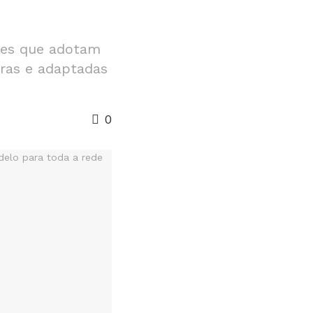
ções que adotam
uras e adaptadas
0