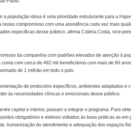
ão Paulo.
m a população idosa é uma prioridade estruturante para a Hapv
a nosso compromisso com uma assistência cada vez mais quali
ades específicas desse público, afirma Cidéria Costa, vice-pr
promisso da companhia com padrões elevados de atenção à pop
 conta com cerca de 492 mil beneficiários com mais de 60 ano
roximado de 1 milhão em todo o país.
ementação de protocolos específicos, ambientes adaptados e 
nder às necessidades clínicas e emocionais desse público.
ntre capital e interior, passam a integrar o programa. Para obter
uisitos obrigatórios e eletivos voltados às boas práticas as em g
te, humanização do atendimento e adequação dos espaços físi