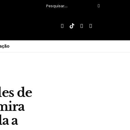
ação
es de
mira
a a