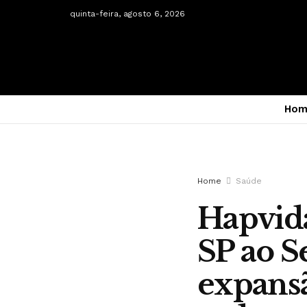
quinta-feira, agosto 6, 2026
Hom
Home
Saúde
Hapvida
SP ao S
expansã