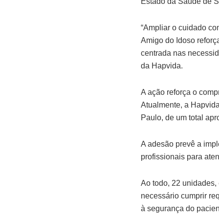
Estado da Saúde de S
“Ampliar o cuidado co
Amigo do Idoso reforç
centrada nas necessid
da Hapvida.
A ação reforça o com
Atualmente, a Hapvida
Paulo, de um total ap
A adesão prevê a impl
profissionais para ate
Ao todo, 22 unidades, e
necessário cumprir req
à segurança do pacien