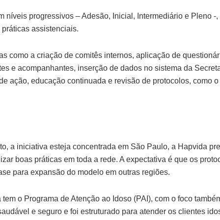
m níveis progressivos – Adesão, Inicial, Intermediário e Pleno -,
práticas assistenciais.
pas como a criação de comitês internos, aplicação de questioná
tes e acompanhantes, inserção de dados no sistema da Secreta
de ação, educação continuada e revisão de protocolos, como o
, a iniciativa esteja concentrada em São Paulo, a Hapvida pre
izar boas práticas em toda a rede. A expectativa é que os prot
ase para expansão do modelo em outras regiões.
a tem o Programa de Atenção ao Idoso (PAI), com o foco tamb
udável e seguro e foi estruturado para atender os clientes ido