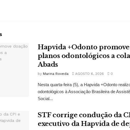
s
Hapvida +Odonto promove
planos odontológicos a col
Abads
by
Marina Roveda
AGOSTO 6, 2026
0
Nesta quarta-feira (5), a Hapvida +Odonto realiz
odontológicos à Associação Brasileira de Assis
Social...
STF corrige condução da CP
executivo da Hapvida de d