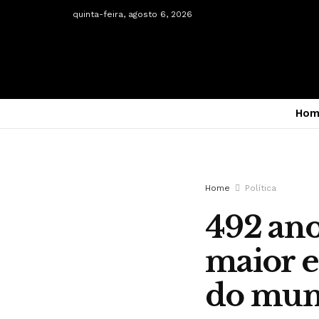
quinta-feira, agosto 6, 2026
Hom
Home
Política
492 ano
maior e
do mu