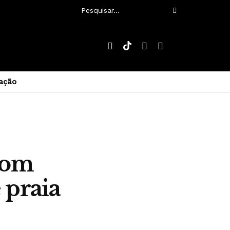
ação
com
 praia