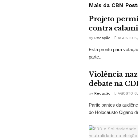
Mais da CBN
Post
Projeto permi
contra calam
by
Redação
AGOSTO 6,
Está pronto para votação
parte...
Violência naz
debate na CD
by
Redação
AGOSTO 6,
Participantes da audiê
do Holocausto Cigano de