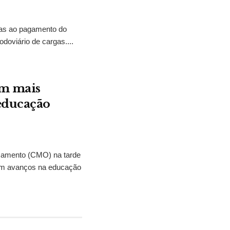
tias ao pagamento do
odoviário de cargas....
em mais
 educação
çamento (CMO) na tarde
eram avanços na educação