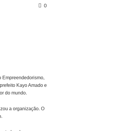
0
do Empreendedorismo,
prefeito Kayo Amado e
ior do mundo.
izou a organização. O
o.