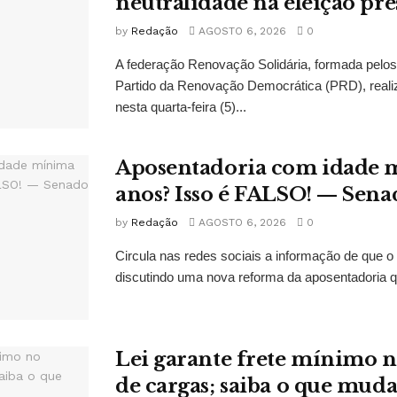
neutralidade na eleição pre
by
Redação
AGOSTO 6, 2026
0
A federação Renovação Solidária, formada pelos 
Partido da Renovação Democrática (PRD), reali
nesta quarta-feira (5)...
Aposentadoria com idade 
anos? Isso é FALSO! — Sena
by
Redação
AGOSTO 6, 2026
0
Circula nas redes sociais a informação de que o
discutindo uma nova reforma da aposentadoria qu
Lei garante frete mínimo n
de cargas; saiba o que mud