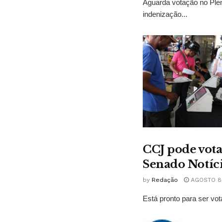
Aguarda votação no Plen
indenização...
CCJ pode vota
Senado Notíc
by
Redação
AGOSTO 8,
Está pronto para ser vot