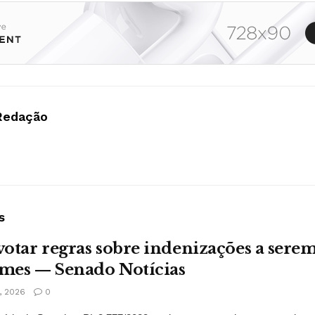
Redação
s
otar regras sobre indenizações a serem
imes — Senado Notícias
 2026
0