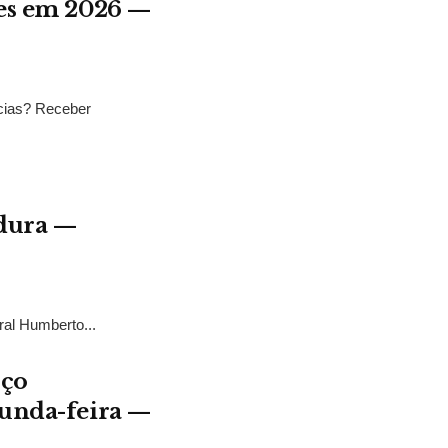
res em 2026 —
ícias? Receber
adura —
ral Humberto...
rço
gunda-feira —