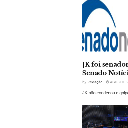
JK foi senado
Senado Notíc
by
Redação
AGOSTO 8,
JK não condenou o golpe