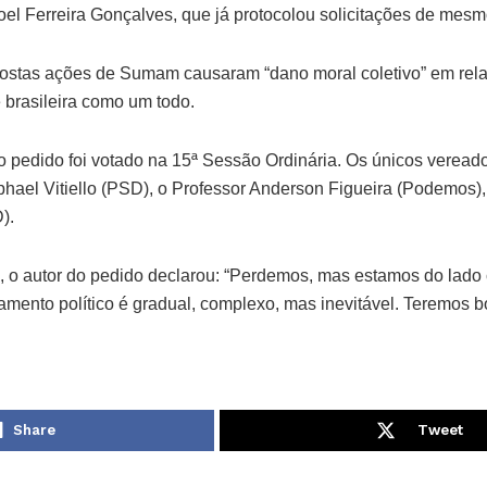
l Ferreira Gonçalves, que já protocolou solicitações de mesmo
postas ações de Sumam causaram “dano moral coletivo” em rel
 brasileira como um todo.
, o pedido foi votado na 15ª Sessão Ordinária. Os únicos veread
hael Vitiello (PSD), o Professor Anderson Figueira (Podemos
).
 o autor do pedido declarou: “Perdemos, mas estamos do lado c
amento político é gradual, complexo, mas inevitável. Teremos
Share
Tweet