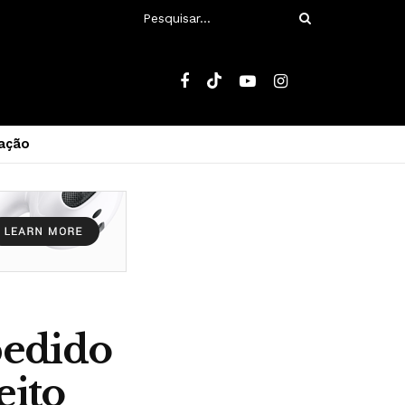
ação
pedido
eito