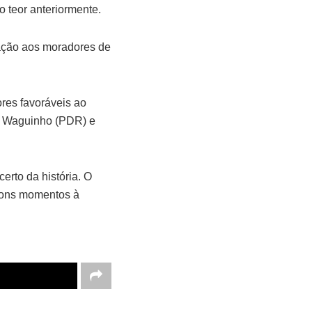
 teor anteriormente.
ação aos moradores de
ores favoráveis ao
), Waguinho (PDR) e
erto da história. O
 bons momentos à