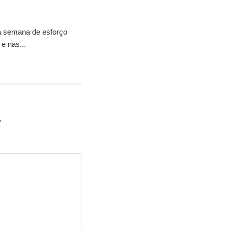
ma semana de esforço
e nas...
*