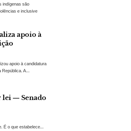
s indígenas são
olências e inclusive
liza apoio à
ição
izou apoio à candidatura
 República. A...
r lei — Senado
. É o que estabelece...