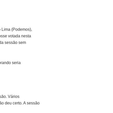
o Lima (Podemos),
osse votada nesta
l da sessão sem
rando seria
são. Vários
ão deu certo. A sessão