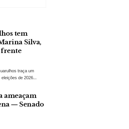
lhos tem
Marina Silva,
 frente
Guarulhos traça um
 eleições de 2026...
ura ameaçam
gena — Senado