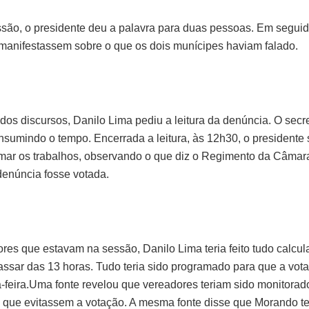
ssão, o presidente deu a palavra para duas pessoas. Em seguida
manifestassem sobre o que os dois munícipes haviam falado.
os discursos, Danilo Lima pediu a leitura da denúncia. O secre
sumindo o tempo. Encerrada a leitura, às 12h30, o president
omar os trabalhos, observando o que diz o Regimento da Câmara
enúncia fosse votada.
res que estavam na sessão, Danilo Lima teria feito tudo calcul
sar das 13 horas. Tudo teria sido programado para que a vot
-feira.Uma fonte revelou que vereadores teriam sido monitorado
que evitassem a votação. A mesma fonte disse que Morando te