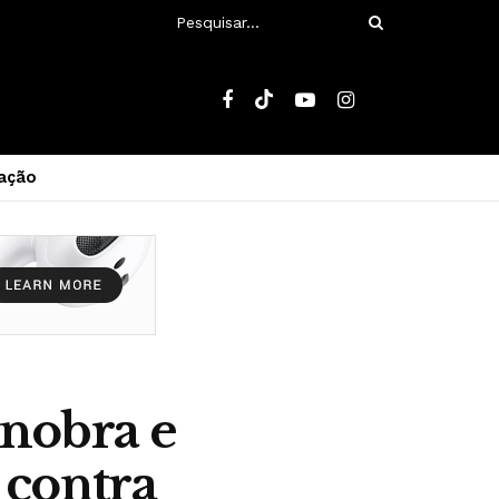
ação
anobra e
 contra