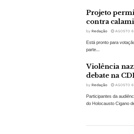
Projeto permi
contra calam
by
Redação
AGOSTO 6,
Está pronto para votação
parte...
Violência naz
debate na CD
by
Redação
AGOSTO 6,
Participantes da audiê
do Holocausto Cigano de