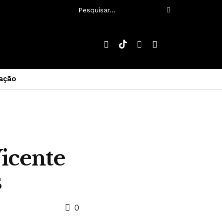
ação
Vicente
s
0