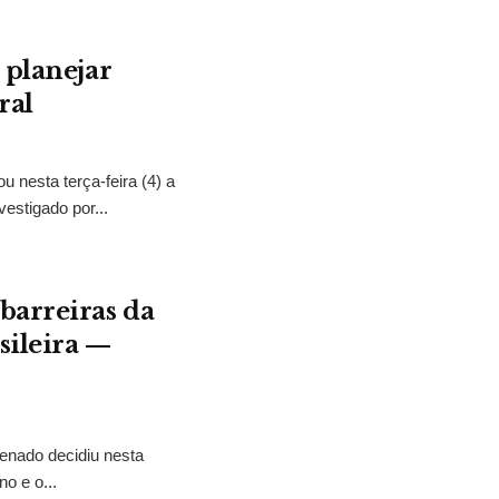
 planejar
ral
ou nesta terça-feira (4) a
estigado por...
barreiras da
sileira —
enado decidiu nesta
no e o...