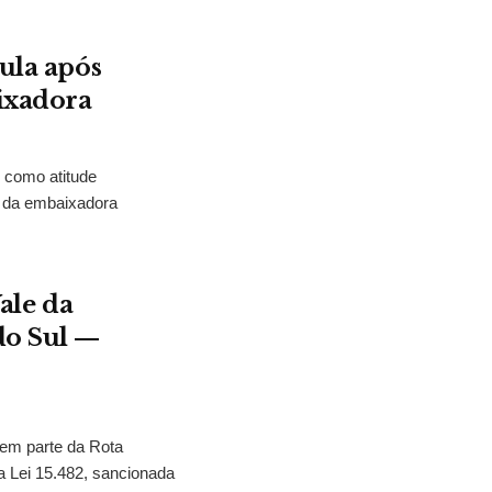
Lula após
ixadora
u como atitude
o da embaixadora
Vale da
do Sul —
zem parte da Rota
 a Lei 15.482, sancionada