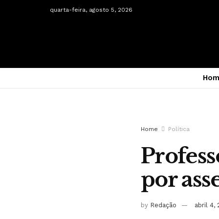
quarta-feira, agosto 5, 2026
Hom
Home
Política
Profess
por ass
by
Redação
abril 4,