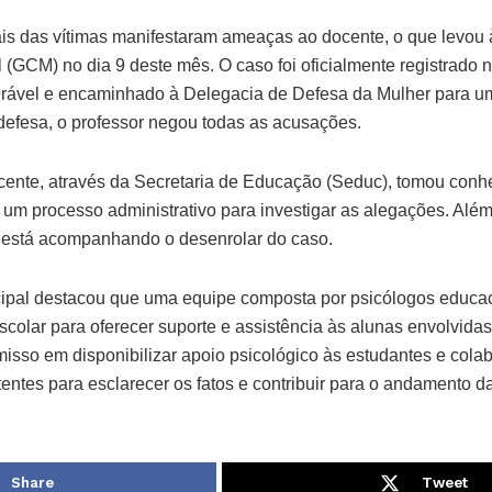
is das vítimas manifestaram ameaças ao docente, o que levou 
 (GCM) no dia 9 deste mês. O caso foi oficialmente registrado no 
erável e encaminhado à Delegacia de Defesa da Mulher para u
efesa, o professor negou todas as acusações.
icente, através da Secretaria de Educação (Seduc), tomou conh
 um processo administrativo para investigar as alegações. Alé
 está acompanhando o desenrolar do caso.
ipal destacou que uma equipe composta por psicólogos educac
colar para oferecer suporte e assistência às alunas envolvidas
isso em disponibilizar apoio psicológico às estudantes e col
ntes para esclarecer os fatos e contribuir para o andamento d
Share
Tweet