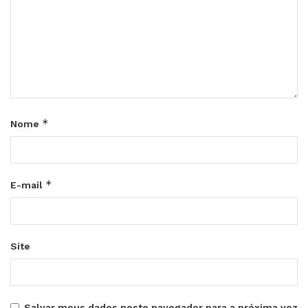
*
Nome
*
E-mail
Site
Salvar meus dados neste navegador para a próxima vez