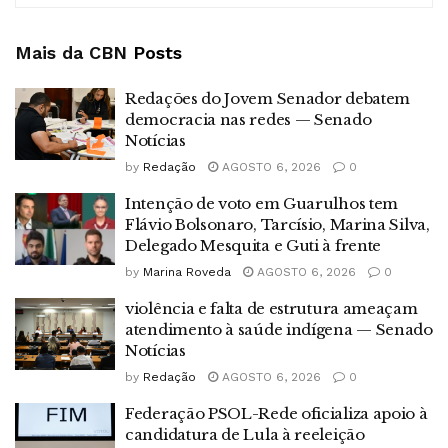
Mais da CBN
Posts
Redações do Jovem Senador debatem
democracia nas redes — Senado
Notícias
by
Redação
AGOSTO 6, 2026
0
Intenção de voto em Guarulhos tem
Flávio Bolsonaro, Tarcísio, Marina Silva,
Delegado Mesquita e Guti à frente
by
Marina Roveda
AGOSTO 6, 2026
0
violência e falta de estrutura ameaçam
atendimento à saúde indígena — Senado
Notícias
by
Redação
AGOSTO 6, 2026
0
Federação PSOL-Rede oficializa apoio à
candidatura de Lula à reeleição